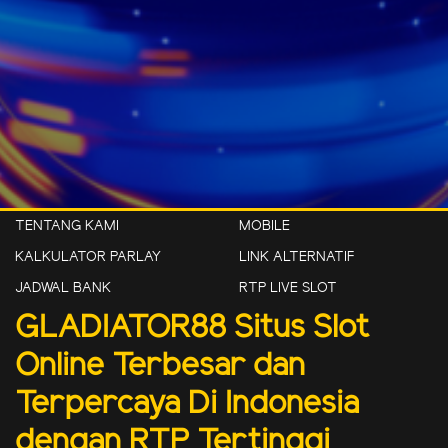
TENTANG KAMI
MOBILE
KALKULATOR PARLAY
LINK ALTERNATIF
JADWAL BANK
RTP LIVE SLOT
GLADIATOR88 Situs Slot
Online Terbesar dan
Terpercaya Di Indonesia
dengan RTP Tertinggi